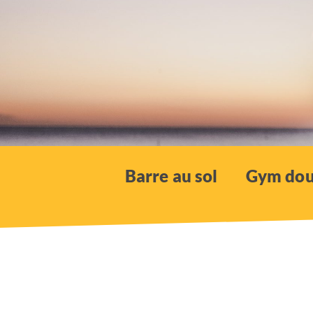
Barre au sol
Gym dou