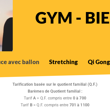
GYM - BI
ce avec ballon
Stretching
Qi Gong
Tarification basée sur le quotient familial (Q.F.)
Barèmes de Quotient familial :
Tarif
A
= Q.F. compris entre
0 à 700
Tarif
B
= Q.F. compris entre
701 à 1100