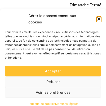
Dimanche Fermé
Pendant les vacances scolaires du lundi au vendredi de
Gérer le consentement aux
9h30-13h00, 14h00-17h30
cookies
Pour offrir les meilleures expériences, nous utilisons des technologies
Mentions légales
|
Politique de confidentialité
|
telles que les cookies pour stocker et/ou accéder aux informations des
appareils. Le fait de consentir à ces technologies nous permettra de
Conseil d’administration, Statuts, Rapport d’activité
traiter des données telles que le comportement de navigation ou les ID
uniques sur ce site. Le fait de ne pas consentir ou de retirer son
consentement peut avoir un effet négatif sur certaines caractéristiques
SUIVEZ NOUS
et fonctions.
Accepter
Refuser
Voir les préférences
Orocom
Politique de cookies
Mentions légales