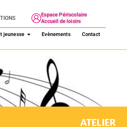
Espace Périscolaire
PTIONS
Accueil de loisirs
ATELIERS
t jeunesse
Evènements
Contact
Accueil
Pratiques à l’année
Chant
ATELIER