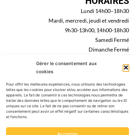
HORAIRES
Lundi 14h00–18h30
Mardi, mercredi, jeudi et vendredi
9h30-13h00, 14h00-18h30
Samedi Fermé
Dimanche Fermé
Pendant les vacances scolaires du lundi au vendredi de
Gérer le consentement aux
9h30-13h00, 14h00-17h30
cookies
Pour offrir les meilleures expériences, nous utilisons des technologies
Mentions légales
|
Politique de confidentialité
|
telles que les cookies pour stocker et/ou accéder aux informations des
appareils. Le fait de consentir à ces technologies nous permettra de
Conseil d’administration, Statuts, Rapport d’activité
traiter des données telles que le comportement de navigation ou les ID
uniques sur ce site. Le fait de ne pas consentir ou de retirer son
consentement peut avoir un effet négatif sur certaines caractéristiques
SUIVEZ NOUS
et fonctions.
Accepter