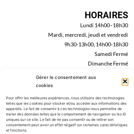
HORAIRES
Lundi 14h00–18h30
Mardi, mercredi, jeudi et vendredi
9h30-13h00, 14h00-18h30
Samedi Fermé
Dimanche Fermé
Pendant les vacances scolaires du lundi au vendredi de
Gérer le consentement aux
9h30-13h00, 14h00-17h30
cookies
Pour offrir les meilleures expériences, nous utilisons des technologies
Mentions légales
|
Politique de confidentialité
|
telles que les cookies pour stocker et/ou accéder aux informations des
appareils. Le fait de consentir à ces technologies nous permettra de
Conseil d’administration, Statuts, Rapport d’activité
traiter des données telles que le comportement de navigation ou les ID
uniques sur ce site. Le fait de ne pas consentir ou de retirer son
consentement peut avoir un effet négatif sur certaines caractéristiques
SUIVEZ NOUS
et fonctions.