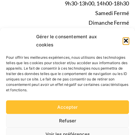
9h30-13h00, 14h00-18h30
Samedi Fermé
Dimanche Fermé
Pendant les vacances scolaires du lundi au vendredi de
Gérer le consentement aux
9h30-13h00, 14h00-17h30
cookies
Pour offrir les meilleures expériences, nous utilisons des technologies
Mentions légales
|
Politique de confidentialité
|
telles que les cookies pour stocker et/ou accéder aux informations des
appareils. Le fait de consentir à ces technologies nous permettra de
Conseil d’administration, Statuts, Rapport d’activité
traiter des données telles que le comportement de navigation ou les ID
uniques sur ce site. Le fait de ne pas consentir ou de retirer son
consentement peut avoir un effet négatif sur certaines caractéristiques
SUIVEZ NOUS
et fonctions.
Accepter
Refuser
Voir les préférences