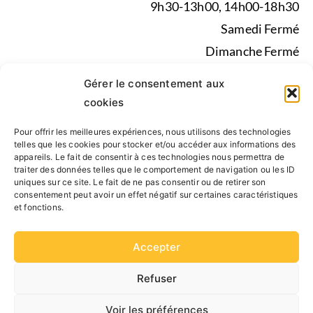
9h30-13h00, 14h00-18h30
Samedi Fermé
Dimanche Fermé
Pendant les vacances scolaires du lundi au vendredi de
Gérer le consentement aux
9h30-13h00, 14h00-17h30
cookies
Pour offrir les meilleures expériences, nous utilisons des technologies
Mentions légales
|
Politique de confidentialité
|
telles que les cookies pour stocker et/ou accéder aux informations des
appareils. Le fait de consentir à ces technologies nous permettra de
Conseil d’administration, Statuts, Rapport d’activité
traiter des données telles que le comportement de navigation ou les ID
uniques sur ce site. Le fait de ne pas consentir ou de retirer son
consentement peut avoir un effet négatif sur certaines caractéristiques
SUIVEZ NOUS
et fonctions.
Accepter
Refuser
Voir les préférences