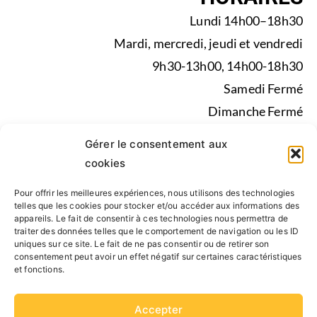
Lundi 14h00–18h30
Mardi, mercredi, jeudi et vendredi
9h30-13h00, 14h00-18h30
Samedi Fermé
Dimanche Fermé
Pendant les vacances scolaires du lundi au vendredi de
Gérer le consentement aux
9h30-13h00, 14h00-17h30
cookies
Pour offrir les meilleures expériences, nous utilisons des technologies
Mentions légales
|
Politique de confidentialité
|
telles que les cookies pour stocker et/ou accéder aux informations des
appareils. Le fait de consentir à ces technologies nous permettra de
Conseil d’administration, Statuts, Rapport d’activité
traiter des données telles que le comportement de navigation ou les ID
uniques sur ce site. Le fait de ne pas consentir ou de retirer son
consentement peut avoir un effet négatif sur certaines caractéristiques
SUIVEZ NOUS
et fonctions.
Accepter