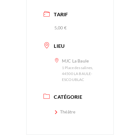
TARIF
5,00 €
LIEU
MJC La Baule
1 Place des salines,
44500 LA BAULE-
ESCOUBLAC
CATÉGORIE
Théâtre